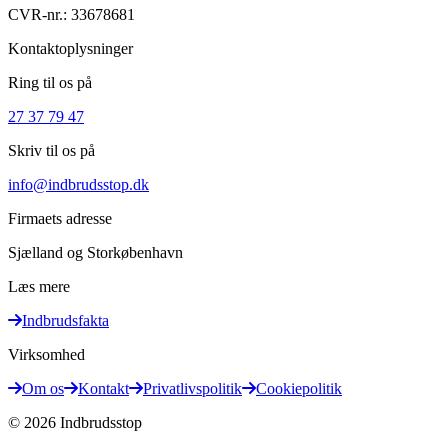
CVR-nr.:
33678681
Kontaktoplysninger
Ring til os på
27 37 79 47
Skriv til os på
info@indbrudsstop.dk
Firmaets adresse
Sjælland og Storkøbenhavn
Læs mere
Indbrudsfakta
Virksomhed
Om os
Kontakt
Privatlivspolitik
Cookiepolitik
©
2026
Indbrudsstop