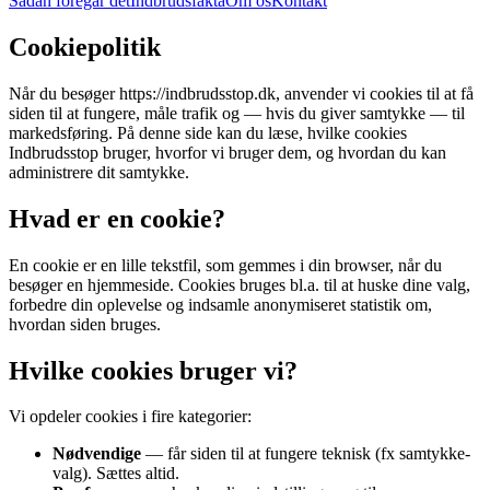
Sådan foregår det
Indbrudsfakta
Om os
Kontakt
27 37 79 47
Cookiepolitik
Når du besøger
https://indbrudsstop.dk
, anvender vi cookies til at få
siden til at fungere, måle trafik og — hvis du giver samtykke — til
markedsføring. På denne side kan du læse, hvilke cookies
Indbrudsstop
bruger, hvorfor vi bruger dem, og hvordan du kan
administrere dit samtykke.
Hvad er en cookie?
En cookie er en lille tekstfil, som gemmes i din browser, når du
besøger en hjemmeside. Cookies bruges bl.a. til at huske dine valg,
forbedre din oplevelse og indsamle anonymiseret statistik om,
hvordan siden bruges.
Hvilke cookies bruger vi?
Vi opdeler cookies i fire kategorier:
Nødvendige
— får siden til at fungere teknisk (fx samtykke-
valg). Sættes altid.