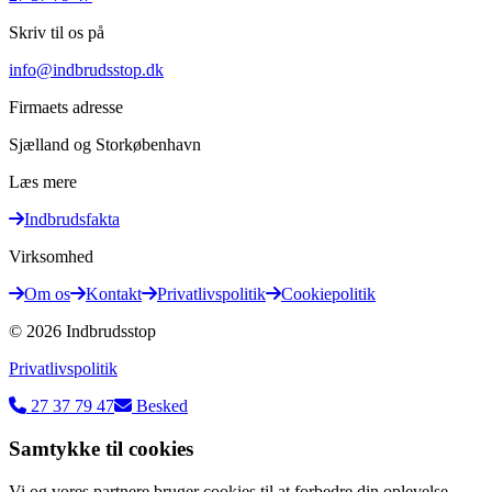
Skriv til os på
info@indbrudsstop.dk
Firmaets adresse
Sjælland og Storkøbenhavn
Læs mere
Indbrudsfakta
Virksomhed
Om os
Kontakt
Privatlivspolitik
Cookiepolitik
©
2026
Indbrudsstop
Privatlivspolitik
27 37 79 47
Besked
Samtykke til cookies
Vi og vores partnere bruger cookies til at forbedre din oplevelse,