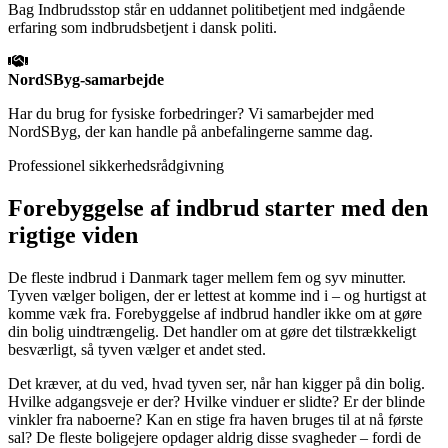
Bag Indbrudsstop står en uddannet politibetjent med indgående
erfaring som indbrudsbetjent i dansk politi.
NordSByg-samarbejde
Har du brug for fysiske forbedringer? Vi samarbejder med
NordSByg, der kan handle på anbefalingerne samme dag.
Professionel sikkerhedsrådgivning
Forebyggelse af indbrud starter med den
rigtige viden
De fleste indbrud i Danmark tager mellem fem og syv minutter.
Tyven vælger boligen, der er lettest at komme ind i – og hurtigst at
komme væk fra. Forebyggelse af indbrud handler ikke om at gøre
din bolig uindtrængelig. Det handler om at gøre det tilstrækkeligt
besværligt, så tyven vælger et andet sted.
Det kræver, at du ved, hvad tyven ser, når han kigger på din bolig.
Hvilke adgangsveje er der? Hvilke vinduer er slidte? Er der blinde
vinkler fra naboerne? Kan en stige fra haven bruges til at nå første
sal? De fleste boligejere opdager aldrig disse svagheder – fordi de