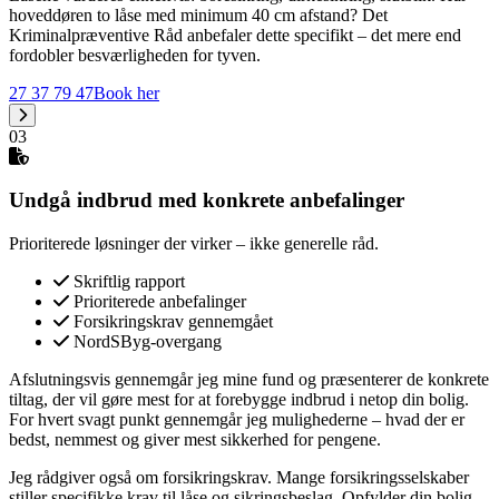
hoveddøren to låse med minimum 40 cm afstand? Det
Kriminalpræventive Råd anbefaler dette specifikt – det mere end
fordobler besværligheden for tyven.
27 37 79 47
Book her
03
Undgå indbrud med konkrete anbefalinger
Prioriterede løsninger der virker – ikke generelle råd.
Skriftlig rapport
Prioriterede anbefalinger
Forsikringskrav gennemgået
NordSByg-overgang
Afslutningsvis gennemgår jeg mine fund og præsenterer de konkrete
tiltag, der vil gøre mest for at forebygge indbrud i netop din bolig.
For hvert svagt punkt gennemgår jeg mulighederne – hvad der er
bedst, nemmest og giver mest sikkerhed for pengene.
Jeg rådgiver også om forsikringskrav. Mange forsikringsselskaber
stiller specifikke krav til låse og sikringsbeslag. Opfylder din bolig