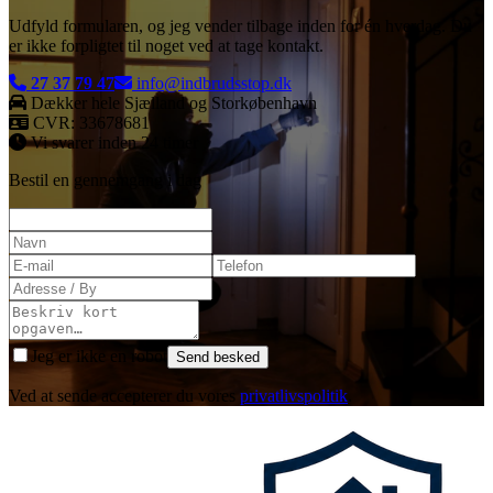
Udfyld formularen, og jeg vender tilbage inden for én hverdag. Du
er ikke forpligtet til noget ved at tage kontakt.
27 37 79 47
info@indbrudsstop.dk
Dækker
hele Sjælland og Storkøbenhavn
CVR:
33678681
Vi svarer inden 24 timer
Bestil en gennemgang i dag
Jeg er ikke en robot
Send besked
Ved at sende accepterer du vores
privatlivspolitik
.