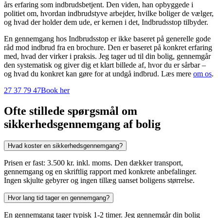
års erfaring som indbrudsbetjent. Den viden, han opbyggede i
politiet om, hvordan indbrudstyve arbejder, hvilke boliger de vælger,
og hvad der holder dem ude, er kernen i det, Indbrudsstop tilbyder.
En gennemgang hos Indbrudsstop er ikke baseret på generelle gode
råd mod indbrud fra en brochure. Den er baseret på konkret erfaring
med, hvad der virker i praksis. Jeg tager ud til din bolig, gennemgår
den systematisk og giver dig et klart billede af, hvor du er sårbar –
og hvad du konkret kan gøre for at undgå indbrud. Læs mere
om os
.
27 37 79 47
Book her
Ofte stillede spørgsmål om
sikkerhedsgennemgang af bolig
Hvad koster en sikkerhedsgennemgang?
Prisen er fast: 3.500 kr. inkl. moms. Den dækker transport,
gennemgang og en skriftlig rapport med konkrete anbefalinger.
Ingen skjulte gebyrer og ingen tillæg uanset boligens størrelse.
Hvor lang tid tager en gennemgang?
En gennemgang tager typisk 1-2 timer. Jeg gennemgår din bolig