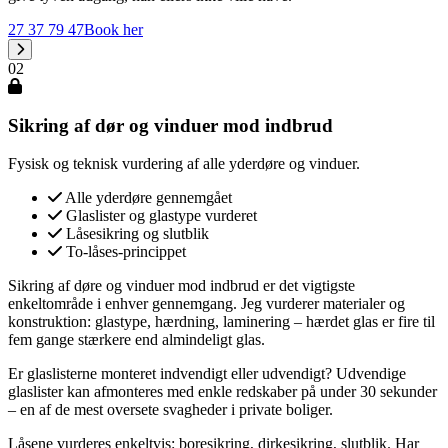
27 37 79 47
Book her
02
Sikring af dør og vinduer mod indbrud
Fysisk og teknisk vurdering af alle yderdøre og vinduer.
Alle yderdøre gennemgået
Glaslister og glastype vurderet
Låsesikring og slutblik
To-låses-princippet
Sikring af døre og vinduer mod indbrud er det vigtigste
enkeltområde i enhver gennemgang. Jeg vurderer materialer og
konstruktion: glastype, hærdning, laminering – hærdet glas er fire til
fem gange stærkere end almindeligt glas.
Er glaslisterne monteret indvendigt eller udvendigt? Udvendige
glaslister kan afmonteres med enkle redskaber på under 30 sekunder
– en af de mest oversete svagheder i private boliger.
Låsene vurderes enkeltvis: boresikring, dirkesikring, slutblik. Har