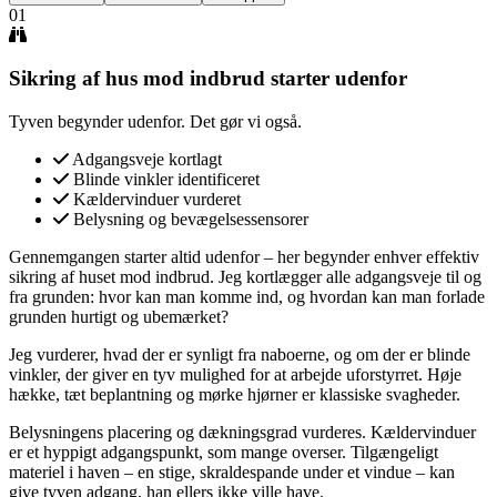
01
Sikring af hus mod indbrud starter udenfor
Tyven begynder udenfor. Det gør vi også.
Adgangsveje kortlagt
Blinde vinkler identificeret
Kældervinduer vurderet
Belysning og bevægelsessensorer
Gennemgangen starter altid udenfor – her begynder enhver effektiv
sikring af huset mod indbrud. Jeg kortlægger alle adgangsveje til og
fra grunden: hvor kan man komme ind, og hvordan kan man forlade
grunden hurtigt og ubemærket?
Jeg vurderer, hvad der er synligt fra naboerne, og om der er blinde
vinkler, der giver en tyv mulighed for at arbejde uforstyrret. Høje
hække, tæt beplantning og mørke hjørner er klassiske svagheder.
Belysningens placering og dækningsgrad vurderes. Kældervinduer
er et hyppigt adgangspunkt, som mange overser. Tilgængeligt
materiel i haven – en stige, skraldespande under et vindue – kan
give tyven adgang, han ellers ikke ville have.