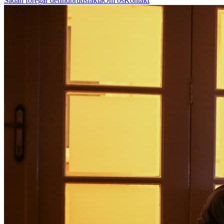
Sådan foregår det
Indbrudsfakta
Om os
Kontakt
27 37 79 47