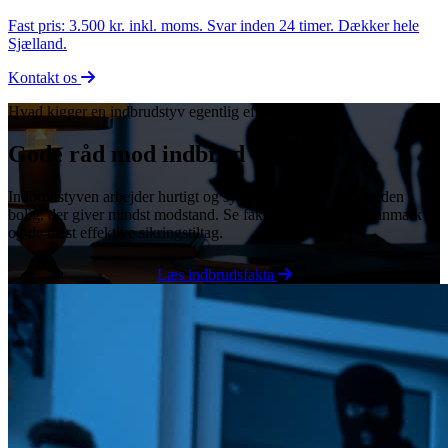
Fast pris: 3.500 kr. inkl. moms. Svar inden 24 timer. Dækker hele
Sjælland.
Kontakt os
Hvad kigger en indbrudstyv egentlig efter?
Gode råd mod indbrud
Indbrudstyven arbejder hurtigt og systematisk. Han vælger den
bolig, der giver mindst modstand. Se fakta om indbrud i Danmark
og de mest effektive sikringstiltag.
Læs indbrudsfakta